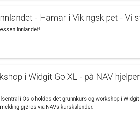
Innlandet
-
Hamar
i
Vikingskipet
-
Vi
s
messen
Innlandet!
kshop
i
Widgit
Go
XL
-
på
NAV
hjelpe
lsentral
i
Oslo
holdes
det
grunnkurs
og
workshop
i
Widgit
melding
gjøres
via
NAVs
kurskalender.