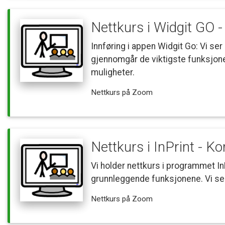
Nettkurs
i
Widgit
GO
-
Innføring
i
appen
Widgit
Go:
Vi
ser
gjennomgår
de
viktigste
funksjon
muligheter.
Nettkurs
på
Zoom
Nettkurs
i
InPrint
-
K
Vi
holder
nettkurs
i
programmet
In
grunnleggende
funksjonene.
Vi
se
Nettkurs
på
Zoom