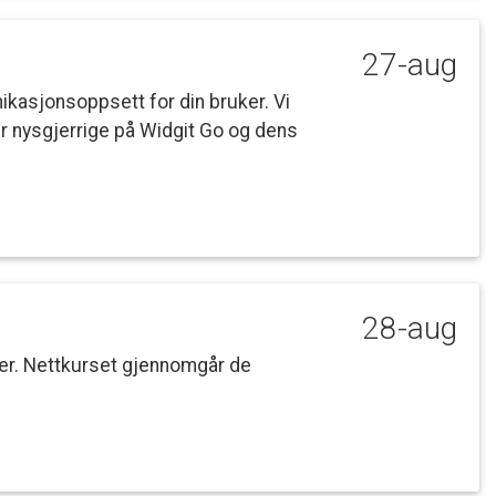
27-aug
ikasjonsoppsett
for
din
bruker.
Vi
r
nysgjerrige
på
Widgit
Go
og
dens
28-aug
r.
Nettkurset
gjennomgår
de