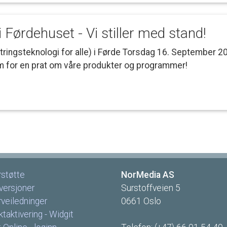
i
Førdehuset
-
Vi
stiller
med
stand!
tringsteknologi
for
alle)
i
Førde
Torsdag
16.
September
2
m
for
en
prat
om
våre
produkter
og
programmer!
rstøtte
NorMedia
AS
versjoner
Surstoffveien
5
rveiledninger
0661
Oslo
taktivering
-
Widgit