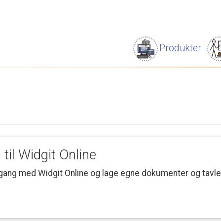
Produkter
n
til
Widgit
Online
gang
med
Widgit
Online
og
lage
egne
dokumenter
og
tavle