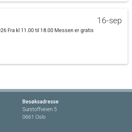
16-sep
026
Fra
kl
11.00
til
18.00
Messen
er
gratis
Besøksadresse
Surstoffveien
5
0661
Oslo