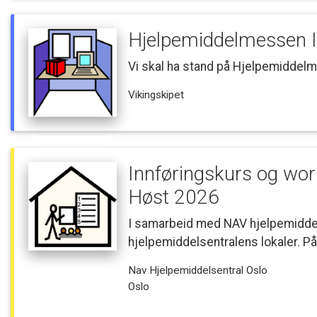
Hjelpemiddelmessen
Vi
skal
ha
stand
på
Hjelpemiddel
Vikingskipet
Innføringskurs
og
wor
Høst
2026
I
samarbeid
med
NAV
hjelpemidde
hjelpemiddelsentralens
lokaler.
På
Nav
Hjelpemiddelsentral
Oslo
Oslo