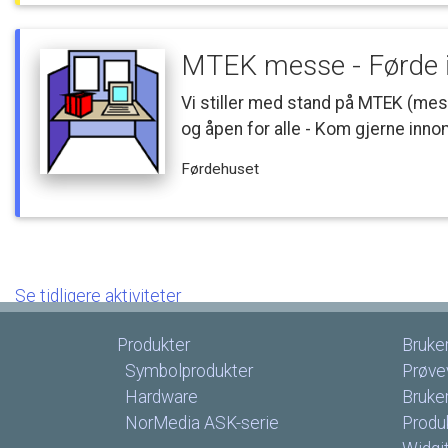
MTEK
messe
-
Førde
Vi
stiller
med
stand
på
MTEK
(mes
og
åpen
for
alle
-
Kom
gjerne
inno
Førdehuset
Se
tidligere
aktiviteter
Produkter
Bruke
Symbolprodukter
Prøve
Hardware
Bruke
NorMedia
ASK-serie
Produk