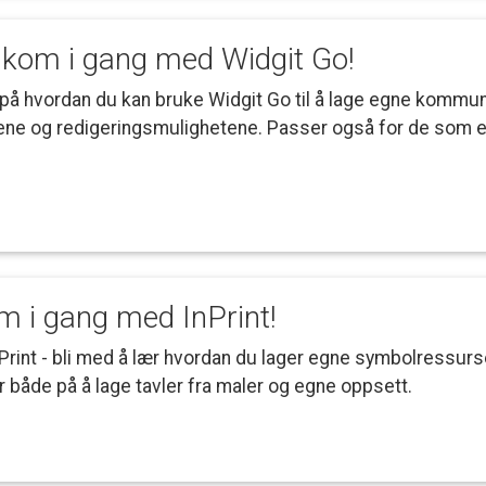
kom
i
gang
med
Widgit
Go!
på
hvordan
du
kan
bruke
Widgit
Go
til
å
lage
egne
kommun
ene
og
redigeringsmulighetene.
Passer
også
for
de
som
e
om
i
gang
med
InPrint!
Print
-
bli
med
å
lær
hvordan
du
lager
egne
symbolressurse
r
både
på
å
lage
tavler
fra
maler
og
egne
oppsett.