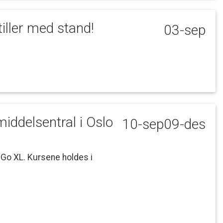
tiller
med
stand!
03-sep
middelsentral
i
Oslo
10-sep
09-des
Go
XL.
Kursene
holdes
i