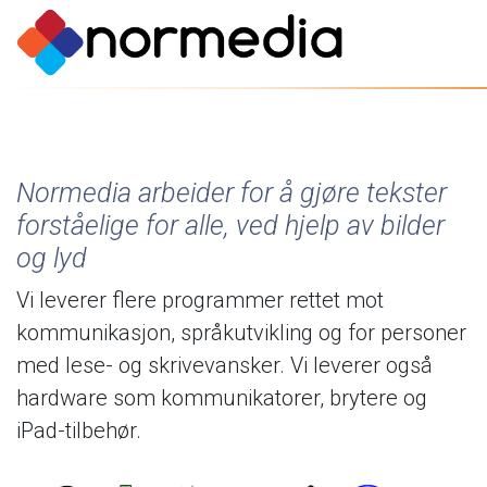
Normedia
arbeider
for
å
gjøre
tekster
forståelige
for
alle,
ved
hjelp
av
bilder
og
lyd
Vi
leverer
flere
programmer
rettet
mot
kommunikasjon,
språkutvikling
og
for
personer
med
lese-
og
skrivevansker.
Vi
leverer
også
hardware
som
kommunikatorer,
brytere
og
iPad-tilbehør.