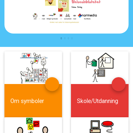
Om
symboler
Skole/Utdanning