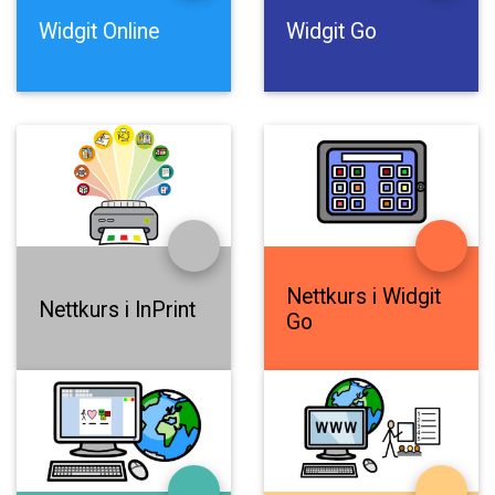
Widgit
Online
Widgit
Go
Nettkurs
i
Widgit
Nettkurs
i
InPrint
Go