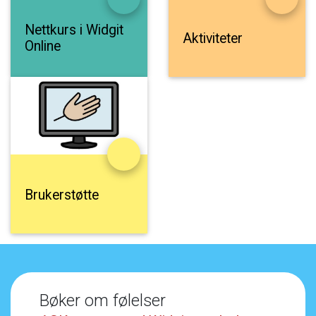
Nettkurs
i
Widgit
Aktiviteter
Online
Brukerstøtte
Bøker
om
følelser