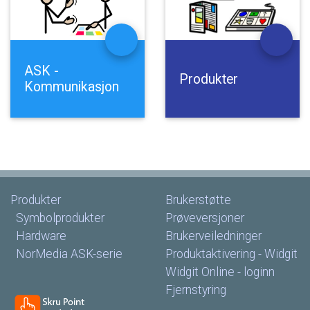
ASK
-
Produkter
Kommunikasjon
Produkter
Brukerstøtte
Symbolprodukter
Prøveversjoner
Hardware
Brukerveiledninger
NorMedia
ASK-serie
Produktaktivering
-
Widgit
Widgit
Online
-
loginn
Fjernstyring