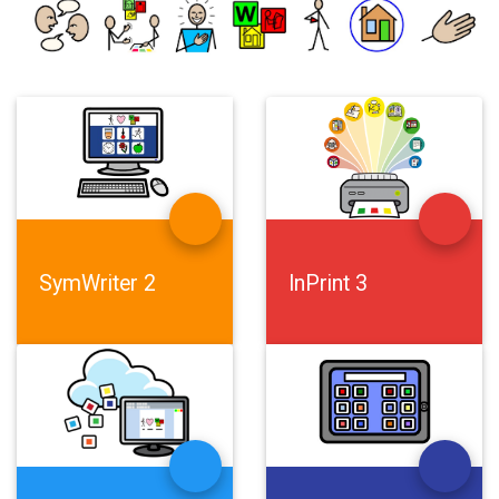
SymWriter
2
InPrint
3