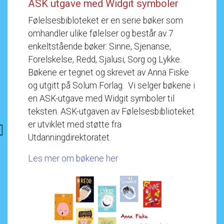
ASK
utgave
med
Widgit
symboler
Følelsesbibloteket
er
en
serie
bøker
som
omhandler
ulike
følelser
og
består
av
7
enkeltstående
bøker:
Sinne,
Sjenanse,
Forelskelse,
Redd,
Sjalusi,
Sorg
og
Lykke.
Bøkene
er
tegnet
og
skrevet
av
Anna
Fiske
og
utgitt
på
Solum
Forlag.
Vi
selger
bøkene
i
en
ASK-utgave
med
Widgit
symboler
til
teksten.
ASK-utgaven
av
Følelsesbiblioteket
er
utviklet
med
støtte
fra
Utdanningdirektoratet.
Les
mer
om
bøkene
her