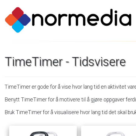
TimeTimer
-
Tidsvisere
TimeTimer
er
gode
for
å
vise
hvor
lang
tid
en
aktivitet
vare
Benytt
TimeTimer
for
å
motivere
til
å
gjøre
oppgaver
ferdi
Bruk
TimeTimer
for
å
visualisere
hvor
lang
tid
det
skal
bru