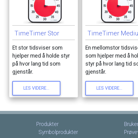
TimeTimer
Stor
TimeTimer
Medi
Et
stor
tidsviser
som
En
mellomstor
tidsvis
hjelper
med
å
holde
styr
som
hjelper
med
å
ho
på
hvor
lang
tid
som
styr
på
hvor
lang
tid
s
gjenstår.
gjenstår.
LES
VIDERE...
LES
VIDERE...
Produkter
Bruke
Symbolprodukter
Prøve