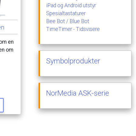
iPad
og
Android
utstyr
Spesialtastaturer
Bee
Bot
/
Blue
Bot
en
TimeTimer
-
Tidsvisere
om
en
en
om
Symbolprodukter
NorMedia
ASK-serie