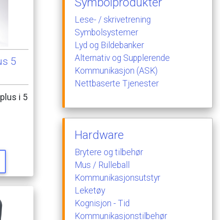
Symbolprodukter
Lese-
/
skrivetrening
Symbolsystemer
Lyd
og
Bildebanker
Alternativ
og
Supplerende
us
5
Kommunikasjon
(ASK)
Nettbaserte
Tjenester
plus
i
5
Hardware
Brytere
og
tilbehør
Mus
/
Rulleball
Kommunikasjonsutstyr
Leketøy
Kognisjon
-
Tid
Kommunikasjonstilbehør