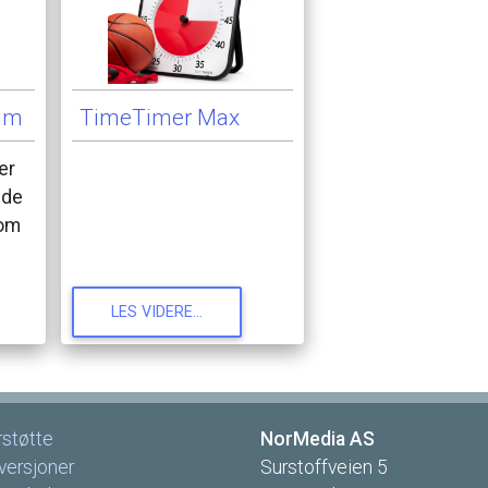
um
TimeTimer
Max
er
lde
om
LES
VIDERE...
rstøtte
NorMedia
AS
versjoner
Surstoffveien
5