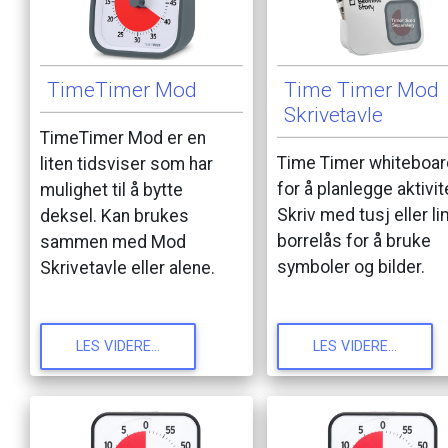
TimeTimer
Mod
Time
Timer
Mod
Skrivetavle
TimeTimer
Mod
er
en
Time
Timer
whiteboar
liten
tidsviser
som
har
for
å
planlegge
aktivit
mulighet
til
å
bytte
Skriv
med
tusj
eller
li
deksel.
Kan
brukes
borrelås
for
å
bruke
sammen
med
Mod
symboler
og
bilder.
Skrivetavle
eller
alene.
LES
VIDERE...
LES
VIDERE...