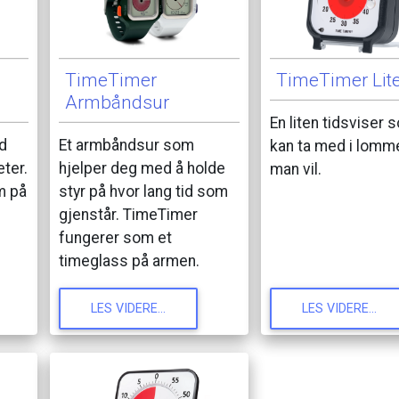
TimeTimer
TimeTimer
Lit
Armbåndsur
En
liten
tidsviser
s
d
Et
armbåndsur
som
kan
ta
med
i
lomm
eter.
hjelper
deg
med
å
holde
man
vil.
m
på
styr
på
hvor
lang
tid
som
gjenstår.
TimeTimer
fungerer
som
et
timeglass
på
armen.
LES
VIDERE...
LES
VIDERE...