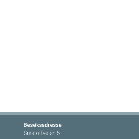
Besøksadresse
Surstoffveien
5