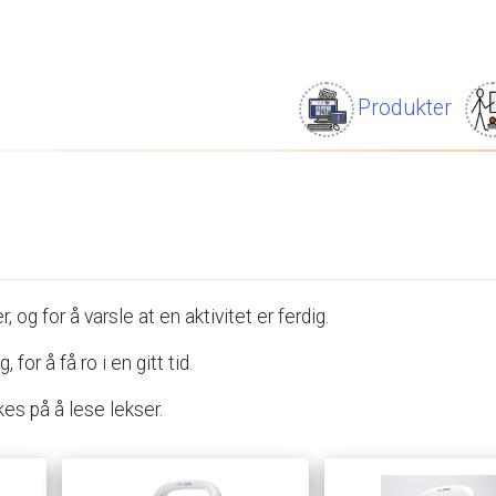
Produkter
r,
og
for
å
varsle
at
en
aktivitet
er
ferdig.
g,
for
å
få
ro
i
en
gitt
tid.
kes
på
å
lese
lekser.