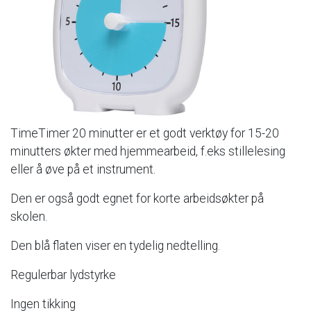
TimeTimer
20
minutter
er
et
godt
verktøy
for
15-20
minutters
økter
med
hjemmearbeid,
f.eks
stillelesing
eller
å
øve
på
et
instrument.
Den
er
også
godt
egnet
for
korte
arbeidsøkter
på
skolen.
Den
blå
flaten
viser
en
tydelig
nedtelling.
Regulerbar
lydstyrke
Ingen
tikking