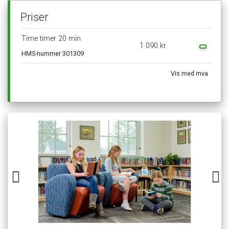
Priser
Time
timer
20
min
1
090
kr
HMS-nummer
301309
Vis
med
mva