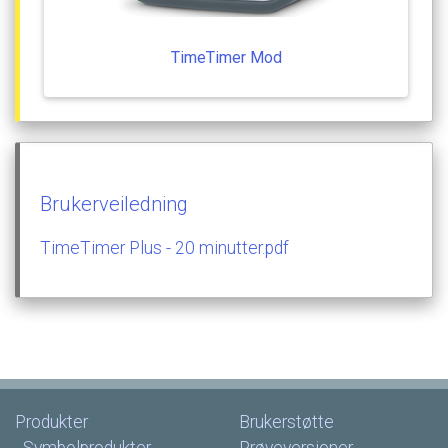
TimeTimer
Mod
Brukerveiledning
TimeTimer
Plus
-
20
minutter.pdf
Produkter
Brukerstøtte