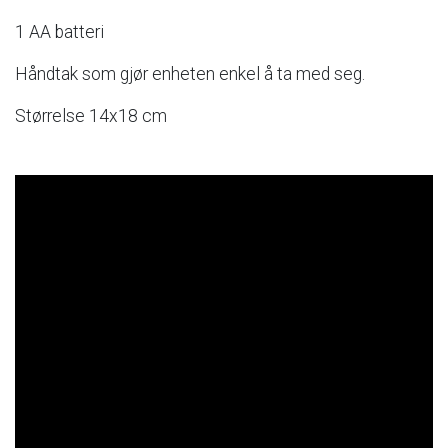
1
AA
batteri
Håndtak
som
gjør
enheten
enkel
å
ta
med
seg.
Størrelse
14x18
cm