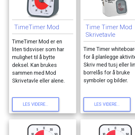
TimeTimer
Mod
Time
Timer
Mod
Skrivetavle
TimeTimer
Mod
er
en
Time
Timer
whiteboar
liten
tidsviser
som
har
for
å
planlegge
aktivit
mulighet
til
å
bytte
Skriv
med
tusj
eller
li
deksel.
Kan
brukes
borrelås
for
å
bruke
sammen
med
Mod
symboler
og
bilder.
Skrivetavle
eller
alene.
LES
VIDERE...
LES
VIDERE...