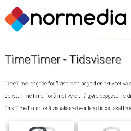
TimeTimer
-
Tidsvisere
TimeTimer
er
gode
for
å
vise
hvor
lang
tid
en
aktivitet
vare
Benytt
TimeTimer
for
å
motivere
til
å
gjøre
oppgaver
ferdi
Bruk
TimeTimer
for
å
visualisere
hvor
lang
tid
det
skal
bru