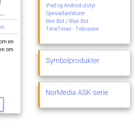
iPad
og
Android
utstyr
Spesialtastaturer
Bee
Bot
/
Blue
Bot
en
TimeTimer
-
Tidsvisere
om
en
en
om
Symbolprodukter
NorMedia
ASK-serie