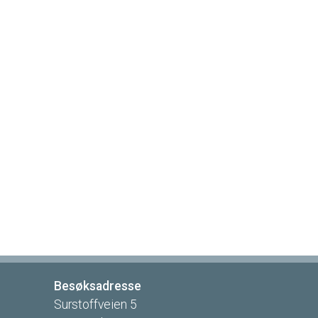
Besøksadresse
Surstoffveien
5