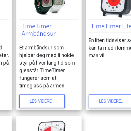
TimeTimer
TimeTimer
Lit
Armbåndsur
En
liten
tidsviser
s
d
Et
armbåndsur
som
kan
ta
med
i
lomm
eter.
hjelper
deg
med
å
holde
man
vil.
m
på
styr
på
hvor
lang
tid
som
gjenstår.
TimeTimer
fungerer
som
et
timeglass
på
armen.
LES
VIDERE...
LES
VIDERE...