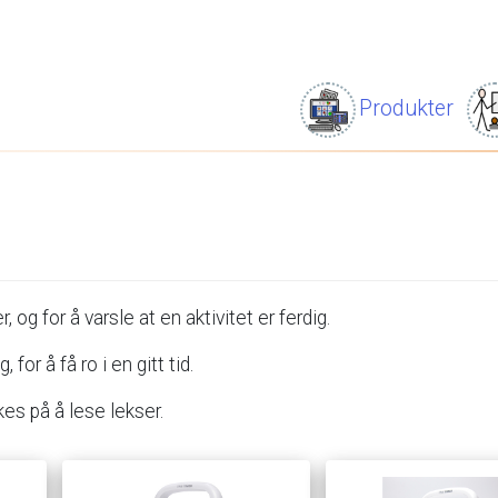
Produkter
r,
og
for
å
varsle
at
en
aktivitet
er
ferdig.
g,
for
å
få
ro
i
en
gitt
tid.
kes
på
å
lese
lekser.