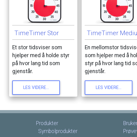
TimeTimer
Stor
TimeTimer
Medi
Et
stor
tidsviser
som
En
mellomstor
tidsvis
hjelper
med
å
holde
styr
som
hjelper
med
å
ho
på
hvor
lang
tid
som
styr
på
hvor
lang
tid
s
gjenstår.
gjenstår.
LES
VIDERE...
LES
VIDERE...
Produkter
Bruke
Symbolprodukter
Prøve