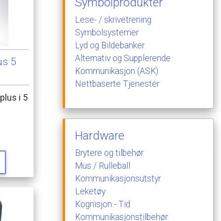
Symbolprodukter
Lese-
/
skrivetrening
Symbolsystemer
Lyd
og
Bildebanker
Alternativ
og
Supplerende
us
5
Kommunikasjon
(ASK)
Nettbaserte
Tjenester
plus
i
5
Hardware
Brytere
og
tilbehør
Mus
/
Rulleball
Kommunikasjonsutstyr
Leketøy
Kognisjon
-
Tid
Kommunikasjonstilbehør