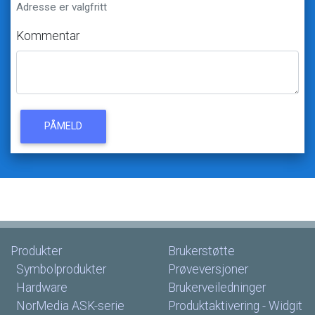
Adresse
er
valgfritt
Kommentar
PÅMELD
Produkter
Brukerstøtte
Symbolprodukter
Prøveversjoner
Hardware
Brukerveiledninger
NorMedia
ASK-serie
Produktaktivering
-
Widgit