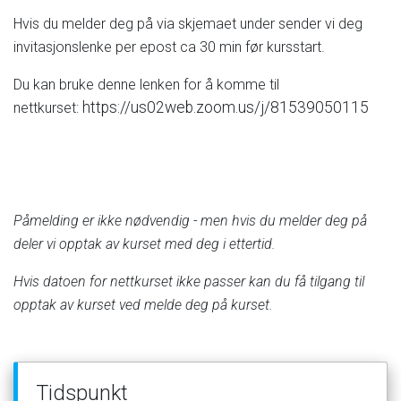
Hvis
du
melder
deg
på
via
skjemaet
under
sender
vi
deg
invitasjonslenke
per
epost
ca
30
min
før
kursstart.
Du
kan
bruke
denne
lenken
for
å
komme
til
https://us02web.zoom.us/j/81539050115
nettkurset:
Påmelding
er
ikke
nødvendig
-
men
hvis
du
melder
deg
på
deler
vi
opptak
av
kurset
med
deg
i
ettertid.
Hvis
datoen
for
nettkurset
ikke
passer
kan
du
få
tilgang
til
opptak
av
kurset
ved
melde
deg
på
kurset.
Tidspunkt