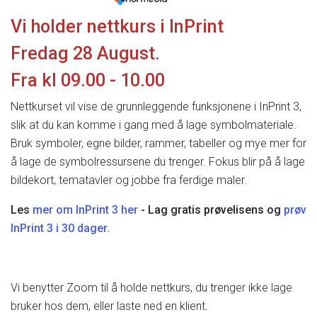
Vi
holder
nettkurs
i
InPrint
Fredag
28
August.
Fra
kl
09.00
-
10.00
Nettkurset
vil
vise
de
grunnleggende
funksjonene
i
InPrint
3,
slik
at
du
kan
komme
i
gang
med
å
lage
symbolmateriale.
Bruk
symboler,
egne
bilder,
rammer,
tabeller
og
mye
mer
for
å
lage
de
symbolressursene
du
trenger.
Fokus
blir
på
å
lage
bildekort,
tematavler
og
jobbe
fra
ferdige
maler.
Les
mer
om
InPrint
3
her
-
Lag
gratis
prøvelisens
og
prøv
InPrint
3
i
30
dager.
Vi
benytter
Zoom
til
å
holde
nettkurs,
du
trenger
ikke
lage
bruker
hos
dem,
eller
laste
ned
en
klient.