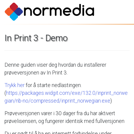
In
Print
3
-
Demo
Denne
guiden
viser
deg
hvordan
du
installerer
prøveversjonen
av
In
Print
3.
Trykk
her
for
å
starte
nedlastingen.
(
https://packages.widgit.com/exe/132.0/inprint_norwe
gian/nb-no/compressed/inprint_norwegian.exe
)
Prøveversjonen
varer
i
30
dager
fra
du
har
aktivert
prøvelisensen,
og
fungerer
identisk
med
fullversjonen
Du
er
nødt
til
å
ha
en
internett
forbindelse
under