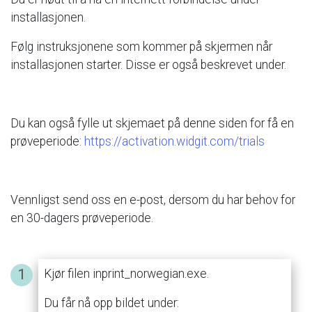
installasjonen.
Følg
instruksjonene
som
kommer
på
skjermen
når
installasjonen
starter.
Disse
er
også
beskrevet
under.
Du
kan
også
fylle
ut
skjemaet
på
denne
siden
for
få
en
prøveperiode:
https://activation.widgit.com/trials
Vennligst
send
oss
en
e-post,
dersom
du
har
behov
for
en
30-dagers
prøveperiode.
Kjør
filen
inprint_norwegian.exe.
Du
får
nå
opp
bildet
under: