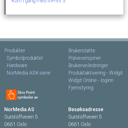
Kom
i
gang
med
InPrint
3
Produkter
Brukerstøtte
Symbolprodukter
Prøveversjoner
Hardware
Brukerveiledninger
NorMedia
ASK-serie
Produktaktivering
-
Widgit
Widgit
Online
-
loginn
Fjernstyring
NorMedia
AS
Besøksadresse
Surstoffveien
5
Surstoffveien
5
0661
Oslo
0661
Oslo