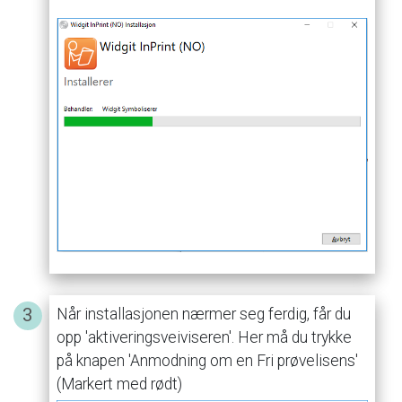
Når
installasjonen
nærmer
seg
ferdig,
får
du
opp
'aktiveringsveiviseren'.
Her
må
du
trykke
på
knapen
'Anmodning
om
en
Fri
prøvelisens'
(Markert
med
rødt)