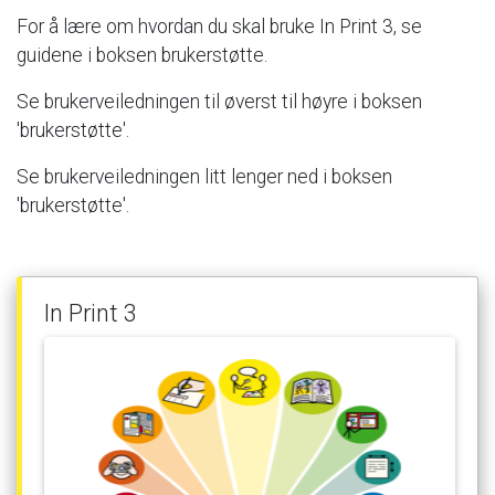
For
å
lære
om
hvordan
du
skal
bruke
In
Print
3,
se
guidene
i
boksen
brukerstøtte.
Se
brukerveiledningen
til
øverst
til
høyre
i
boksen
'brukerstøtte'.
Se
brukerveiledningen
litt
lenger
ned
i
boksen
'brukerstøtte'.
In
Print
3