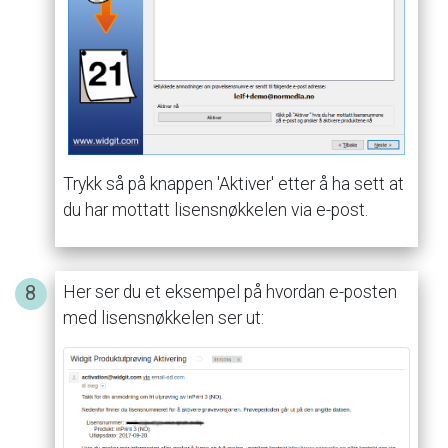
Trykk
så
på
knappen
'Aktiver'
etter
å
ha
sett
at
du
har
mottatt
lisensnøkkelen
via
e-post.
Her
ser
du
et
eksempel
på
hvordan
e-posten
med
lisensnøkkelen
ser
ut: