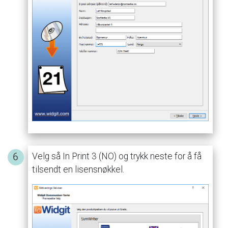
Velg
så
In
Print
3
(NO)
og
trykk
neste
for
å
få
tilsendt
en
lisensnøkkel.