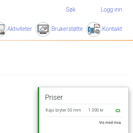
Søk
Logg inn
Aktiviteter
Brukerstøtte
Kontakt
Priser
Kajo
bryter
50
mm
1
090
kr
Vis
med
mva