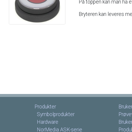
På
toppen
kan
man
ha
e
Bryteren
kan
leveres
me
Produkter
Bruke
Symbolprodukter
Prøve
Hardware
Bruke
NorMedia
ASK-serie
Produk