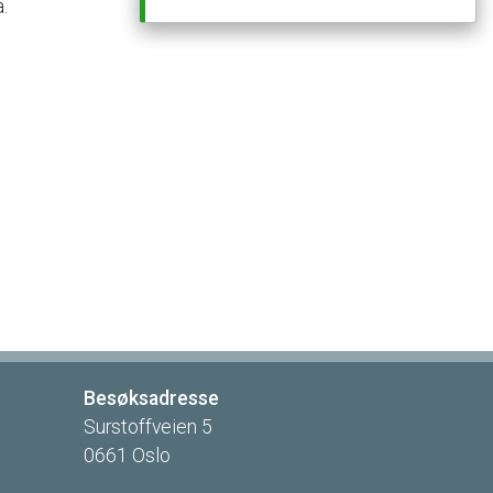
.
Besøksadresse
Surstoffveien
5
0661
Oslo