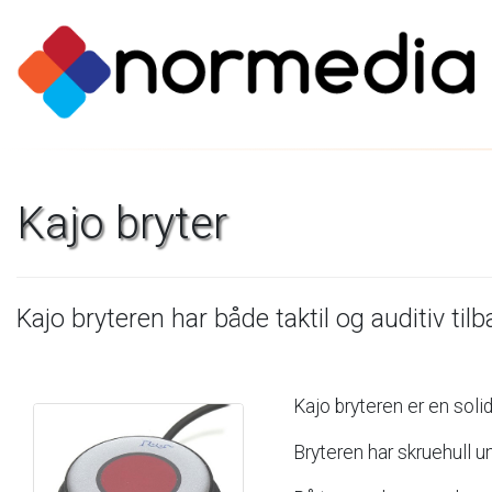
Kajo
bryter
Kajo
bryteren
har
både
taktil
og
auditiv
til
Kajo
bryteren
er
en
soli
Bryteren
har
skruehull
u