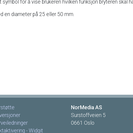
t
symbol
for
å
vise
brukeren
hvilken
funksjon
bryteren
skal
ha
d
en
diameter
på
25
eller
50
mm.
rstøtte
NorMedia
AS
versjoner
Surstoffveien
5
rveiledninger
0661
Oslo
taktivering
-
Widgit