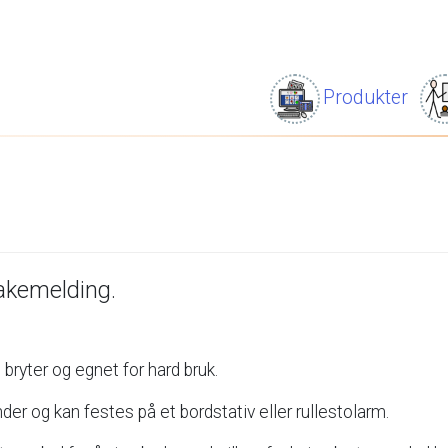
Produkter
bakemelding.
d
bryter
og
egnet
for
hard
bruk.
nder
og
kan
festes
på
et
bordstativ
eller
rullestolarm.