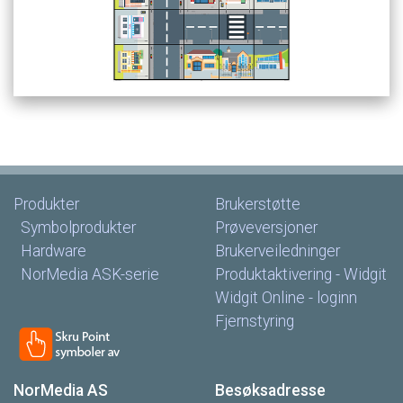
Produkter
Brukerstøtte
Symbolprodukter
Prøveversjoner
Hardware
Brukerveiledninger
NorMedia
ASK-serie
Produktaktivering
-
Widgit
Widgit
Online
-
loginn
Fjernstyring
NorMedia
AS
Besøksadresse