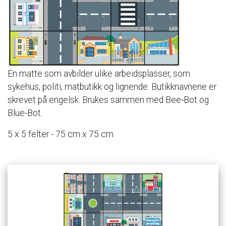
En
matte
som
avbilder
ulike
arbeidsplasser,
som
sykehus,
politi,
matbutikk
og
lignende.
Butikknavnene
er
skrevet
på
engelsk.
Brukes
sammen
med
Bee-Bot
og
Blue-Bot.
5
x
5
felter
-
75
cm
x
75
cm