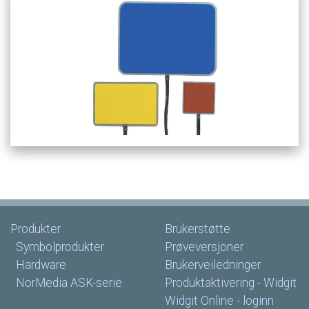
Produkter
Brukerstøtte
Symbolprodukter
Prøveversjoner
Hardware
Brukerveiledninger
NorMedia
ASK-serie
Produktaktivering
-
Widgit
Widgit
Online
-
loginn