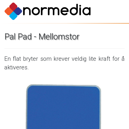
Pal
Pad
-
Mellomstor
En
flat
bryter
som
krever
veldig
lite
kraft
for
å
aktiveres.