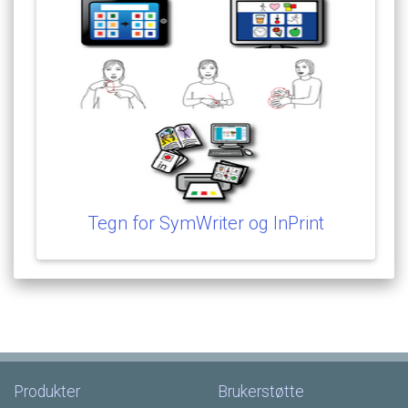
Tegn
for
SymWriter
og
InPrint
Produkter
Brukerstøtte