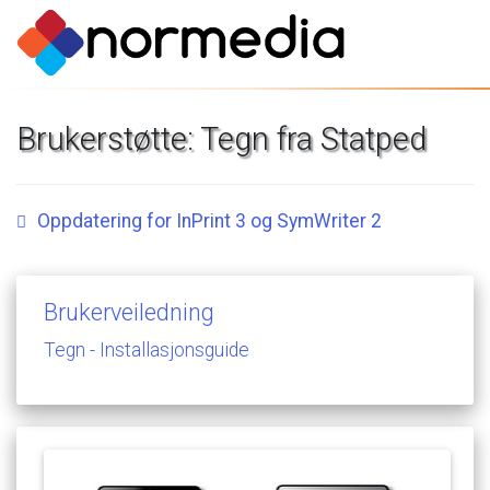
Brukerstøtte:
Tegn
fra
Statped
Oppdatering
for
InPrint
3
og
SymWriter
2
Brukerveiledning
Tegn
-
Installasjonsguide