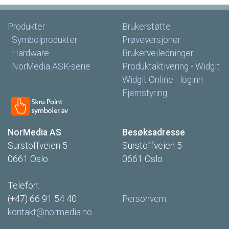
Produkter
Brukerstøtte
Symbolprodukter
Prøveversjoner
Hardware
Brukerveiledninger
NorMedia
ASK-serie
Produktaktivering
-
Widgit
Widgit
Online
-
loginn
Fjernstyring
NorMedia
AS
Besøksadresse
Surstoffveien
5
Surstoffveien
5
0661
Oslo
0661
Oslo
Telefon:
(+47)
66
91
54
40
Personvern
kontakt@normedia.no