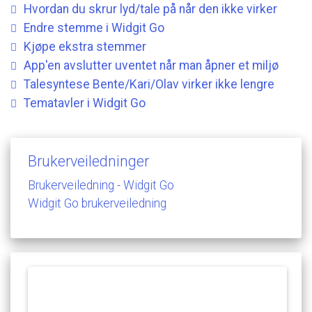
Hvordan
du
skrur
lyd/tale
på
når
den
ikke
virker
Endre
stemme
i
Widgit
Go
Kjøpe
ekstra
stemmer
App'en
avslutter
uventet
når
man
åpner
et
miljø
Talesyntese
Bente/Kari/Olav
virker
ikke
lengre
Tematavler
i
Widgit
Go
Brukerveiledninger
Brukerveiledning
-
Widgit
Go
Widgit
Go
brukerveiledning