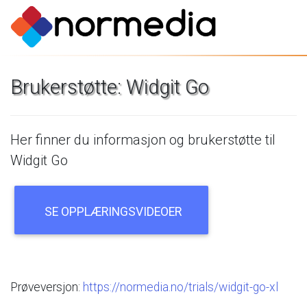
Brukerstøtte:
Widgit
Go
Her
finner
du
informasjon
og
brukerstøtte
til
Widgit
Go
SE
OPPLÆRINGSVIDEOER
Prøveversjon:
https://normedia.no/trials/widgit-go-xl